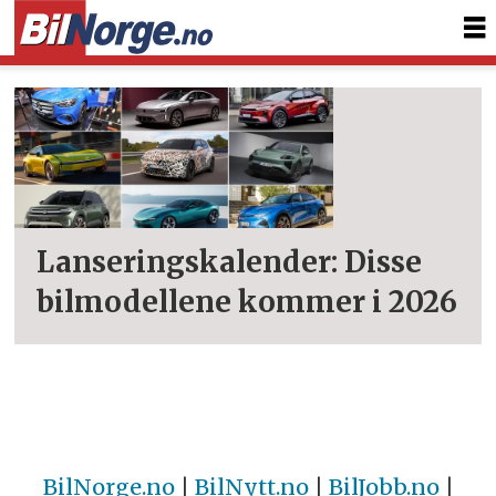
Tag:
2026
Lanseringskalender: Disse
bilmodellene kommer i 2026
BilNorge.no
|
BilNytt.no
|
BilJobb.no
|