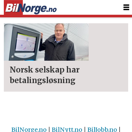
Tag:
ebs
digital
Norsk selskap har
betalingsløsning
BilNorge.no
|
BilNytt.no
|
BilJobb.no
|