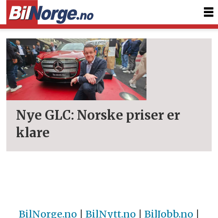
Tag:
glc
400
4matic
Nye GLC: Norske priser er
klare
BilNorge.no
|
BilNytt.no
|
BilJobb.no
|