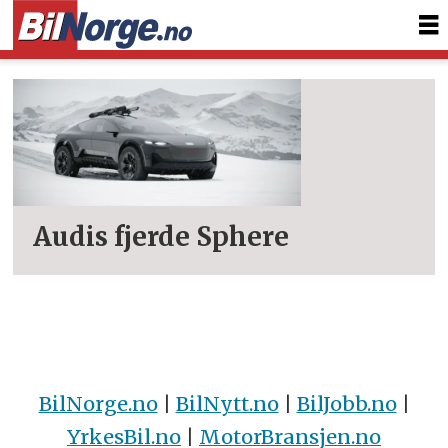
Tag:
activesphere
Audis fjerde Sphere
BilNorge.no
|
BilNytt.no
|
BilJobb.no
|
YrkesBil.no
|
MotorBransjen.no