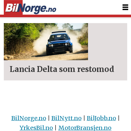
Tag:
automobili
amos
Lancia Delta som restomod
BilNorge.no
|
BilNytt.no
|
BilJobb.no
|
YrkesBil.no
|
MotorBransjen.no