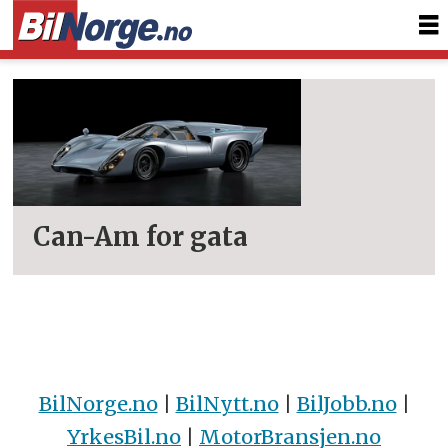
Tag:
can-
am
Can-Am for gata
BilNorge.no
|
BilNytt.no
|
BilJobb.no
|
YrkesBil.no
|
MotorBransjen.no