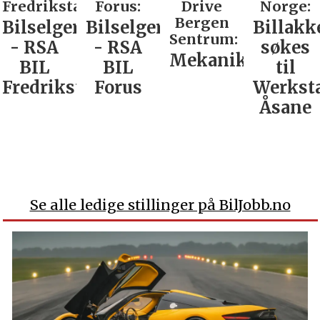
Fredrikstad:
Forus:
Drive
Norge:
Bergen
Bilselger
Bilselger
Billakk
Sentrum:
- RSA
- RSA
søkes
Mekaniker
BIL
BIL
til
Fredrikstad
Forus
Werkst
Åsane
Se alle ledige stillinger på BilJobb.no