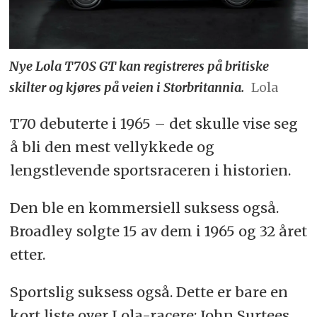
Nye Lola T70S GT kan registreres på britiske
skilter og kjøres på veien i Storbritannia.
Lola
T70 debuterte i 1965 – det skulle vise seg
å bli den mest vellykkede og
lengstlevende sportsraceren i historien.
Den ble en kommersiell suksess også.
Broadley solgte 15 av dem i 1965 og 32 året
etter.
Sportslig suksess også. Dette er bare en
kort liste over Lola-racere: John Surtees,