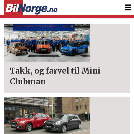
Tag:
clubman
Takk, og farvel til Mini
Clubman