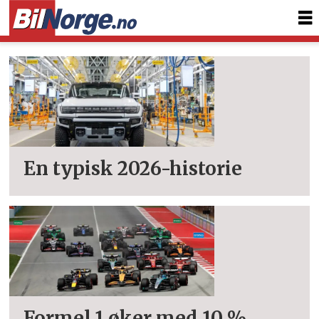
Tag:
general
motors
En typisk 2026-historie
Formel 1 øker med 10 %