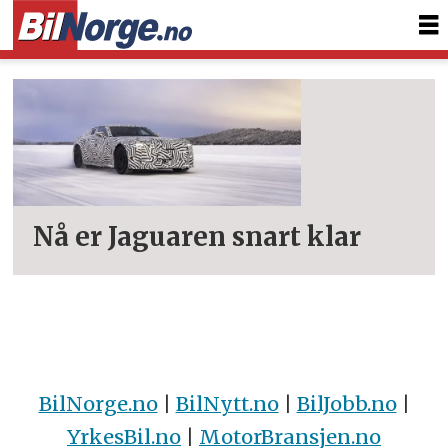
Tag:
jaguar
gt
Nå er Jaguaren snart klar
BilNorge.no
|
BilNytt.no
|
BilJobb.no
|
YrkesBil.no
|
MotorBransjen.no