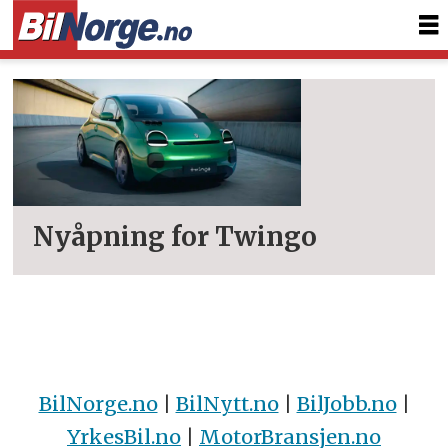
Tag:
jean-
pierre
ploué
Nyåpning for Twingo
BilNorge.no
|
BilNytt.no
|
BilJobb.no
|
YrkesBil.no
|
MotorBransjen.no