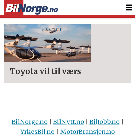
Tag:
joby
Toyota vil til værs
BilNorge.no
|
BilNytt.no
|
BilJobb.no
|
YrkesBil.no
|
MotorBransjen.no