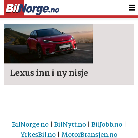
Tag:
lbx
Lexus inn i ny nisje
BilNorge.no
|
BilNytt.no
|
BilJobb.no
|
YrkesBil.no
|
MotorBransjen.no