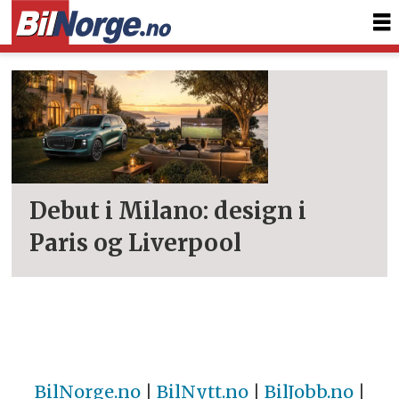
Tag:
liverpool
Debut i Milano: design i
Paris og Liverpool
BilNorge.no
|
BilNytt.no
|
BilJobb.no
|