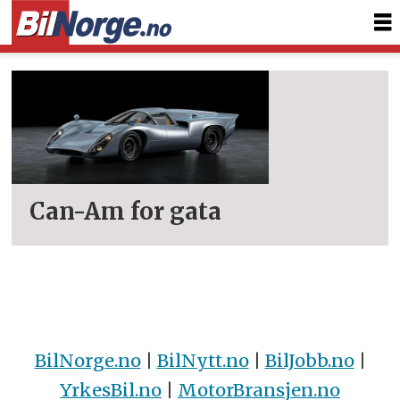
Tag:
lola
Can-Am for gata
BilNorge.no
|
BilNytt.no
|
BilJobb.no
|
YrkesBil.no
|
MotorBransjen.no