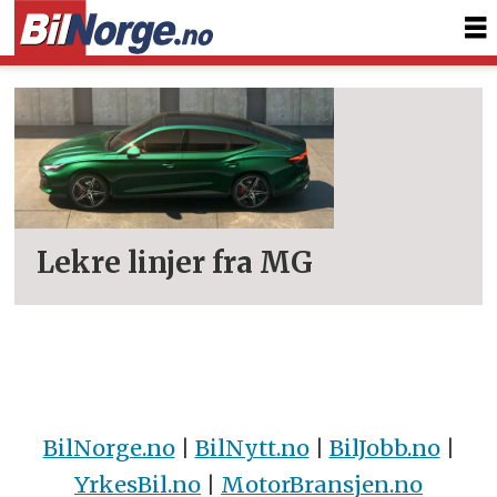
Tag:
mg7
Lekre linjer fra MG
BilNorge.no
|
BilNytt.no
|
BilJobb.no
|
YrkesBil.no
|
MotorBransjen.no