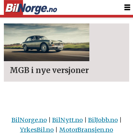
Tag:
mgb
MGB i nye versjoner
BilNorge.no
|
BilNytt.no
|
BilJobb.no
|
YrkesBil.no
|
MotorBransjen.no