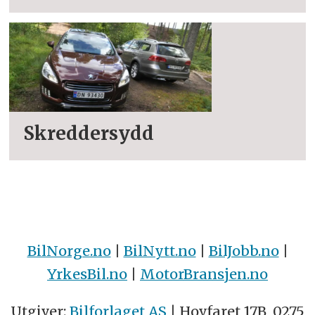
Skreddersydd
BilNorge.no
|
BilNytt.no
|
BilJobb.no
|
YrkesBil.no
|
MotorBransjen.no
Utgiver:
Bilforlaget AS
| Hovfaret 17B, 0275