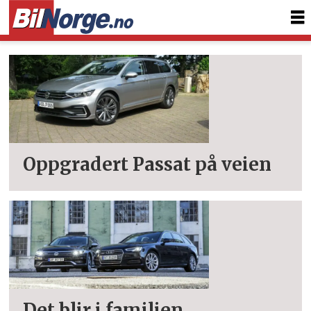
Tag:
passat
alltrack
Oppgradert Passat på veien
Det blir i familien