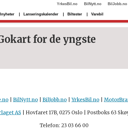
YrkesBil.no
BilNytt.no
BilJobb.no
lnyheter
Lanseringskalender
Biltester
Varebil
Gokart for de yngste
e.no
|
BilNytt.no
|
BilJobb.no
|
YrkesBil.no
|
MotorBra
rlaget AS
| Hovfaret 17B, 0275 Oslo | Postboks 63 Skø
Telefon: 23 03 66 00