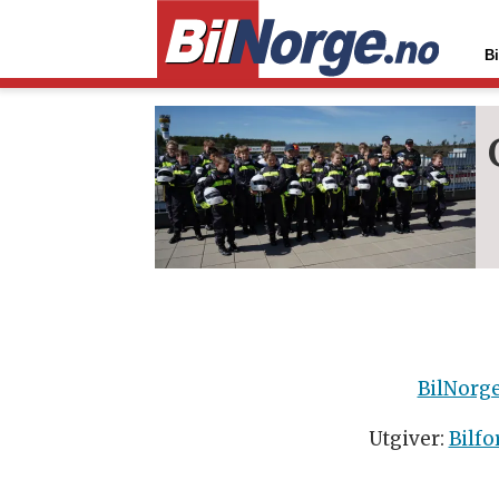
Bi
Tag:
rekruttering
BilNorg
Utgiver:
Bilfo