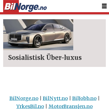
Tag:
vietnam
Sosialistisk Über-luxus
BilNorge.no
|
BilNytt.no
|
BilJobb.no
|
YrkesBil.no
|
MotorBransjen.no