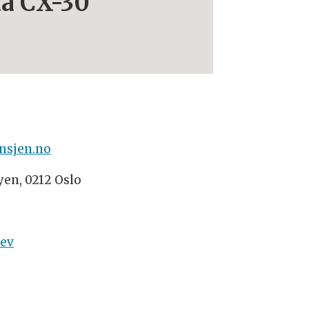
da CX-30
nsjen.no
yen, 0212 Oslo
rev