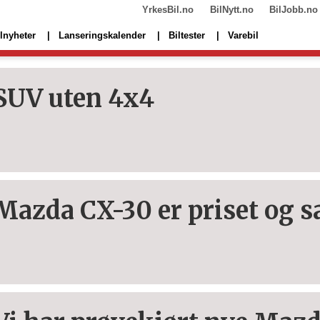
YrkesBil.no
BilNytt.no
BilJobb.no
lnyheter
Lanseringskalender
Biltester
Varebil
SUV uten 4x4
Mazda CX-30 er priset og s