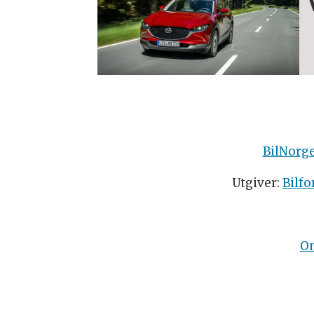
BilNorg
Utgiver:
Bilfo
O