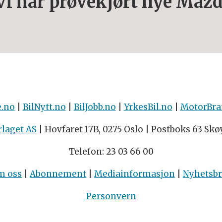
Vi har prøvekjørt nye Maz
e.no
|
BilNytt.no
|
BilJobb.no
|
YrkesBil.no
|
MotorBra
rlaget AS
| Hovfaret 17B, 0275 Oslo | Postboks 63 Skø
Telefon: 23 03 66 00
m oss
|
Abonnement
|
Mediainformasjon
|
Nyhetsb
Personvern