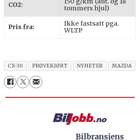
150 g/km (aut. og 18
CO2:
tommers hjul)
Ikke fastsatt pga.
Pris fra:
WLTP
CX-30
PRØVEKJØRT
NYHETER
MAZDA
Bilbransjens