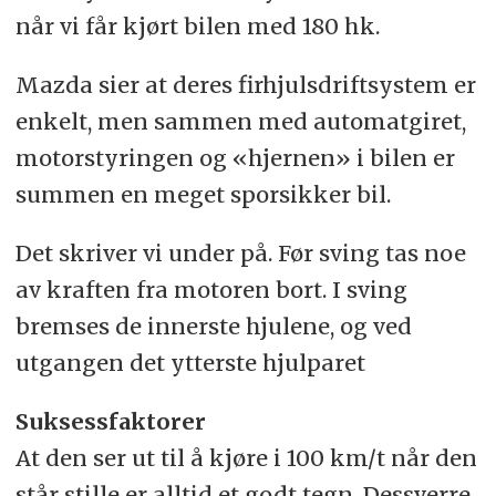
når vi får kjørt bilen med 180 hk.
Mazda sier at deres firhjulsdriftsystem er
enkelt, men sammen med automatgiret,
motorstyringen og «hjernen» i bilen er
summen en meget sporsikker bil.
Det skriver vi under på. Før sving tas noe
av kraften fra motoren bort. I sving
bremses de innerste hjulene, og ved
utgangen det ytterste hjulparet
Suksessfaktorer
At den ser ut til å kjøre i 100 km/t når den
står stille er alltid et godt tegn. Dessverre