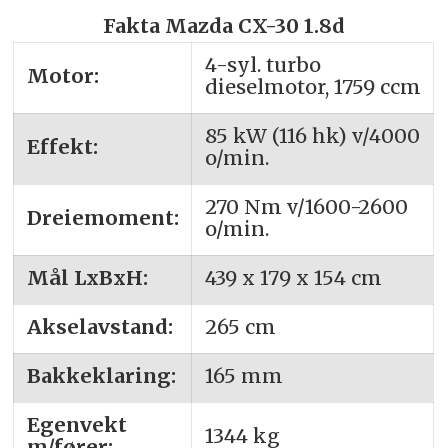
Fakta Mazda CX-30 1.8d
4-syl. turbo
Motor:
dieselmotor, 1759 ccm
85 kW (116 hk) v/4000
Effekt:
o/min.
270 Nm v/1600-2600
Dreiemoment:
o/min.
Mål LxBxH:
439 x 179 x 154 cm
Akselavstand:
265 cm
Bakkeklaring:
165 mm
Egenvekt
1344 kg
m/fører: