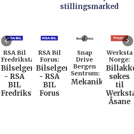
stillingsmarked
RSA Bil
RSA Bil
Snap
Werksta
Fredrikstad:
Forus:
Drive
Norge:
Bergen
Bilselger
Bilselger
Billakk
Sentrum:
- RSA
- RSA
søkes
Mekaniker
BIL
BIL
til
Fredrikstad
Forus
Werkst
Åsane