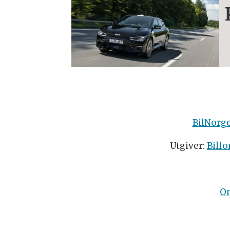
BilNorg
Utgiver:
Bilfo
O