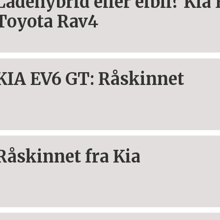
Ladehybrid eller elbil? Kia
Toyota Rav4
KIA EV6 GT: Råskinnet
Råskinnet fra Kia