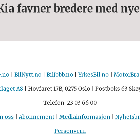
Kia favner bredere med nye
e.no
|
BilNytt.no
|
BilJobb.no
|
YrkesBil.no
|
MotorBra
rlaget AS
| Hovfaret 17B, 0275 Oslo | Postboks 63 Skø
Telefon: 23 03 66 00
m oss
|
Abonnement
|
Mediainformasjon
|
Nyhetsb
Personvern