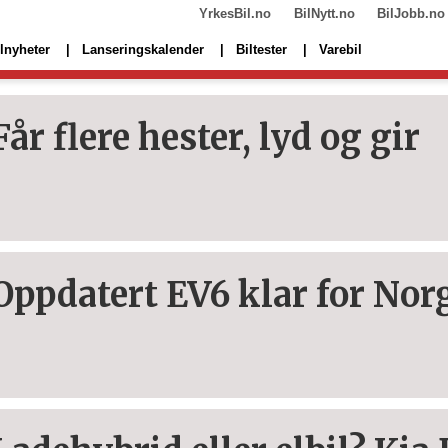
YrkesBil.no
BilNytt.no
BilJobb.no
lnyheter
Lanseringskalender
Biltester
Varebil
Får flere hester, lyd og gir
Oppdatert EV6 klar for Nor