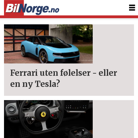
Tag:
jony
ive
Ferrari uten følelser - eller
en ny Tesla?