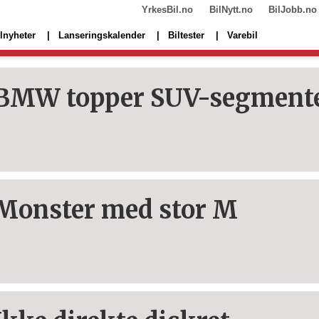
YrkesBil.no
BilNytt.no
BilJobb.no
lnyheter
Lanseringskalender
Biltester
Varebil
BMW topper SUV-segment
Monster med stor M