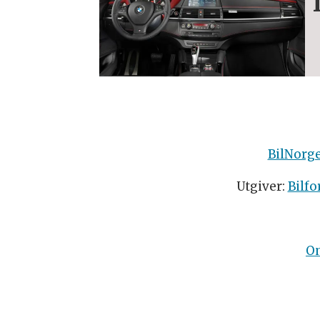
BilNorg
Utgiver:
Bilfo
O