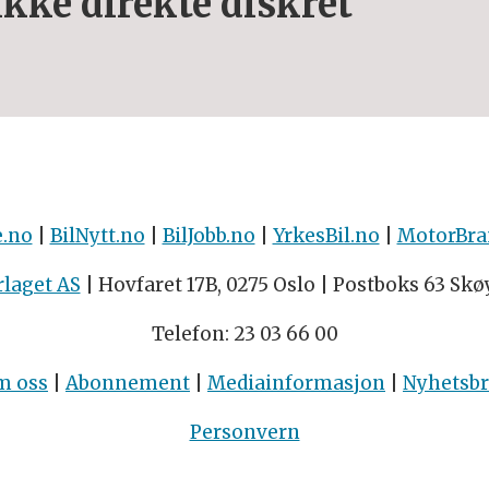
Ikke direkte diskret
e.no
|
BilNytt.no
|
BilJobb.no
|
YrkesBil.no
|
MotorBra
rlaget AS
| Hovfaret 17B, 0275 Oslo | Postboks 63 Skø
Telefon: 23 03 66 00
m oss
|
Abonnement
|
Mediainformasjon
|
Nyhetsb
Personvern