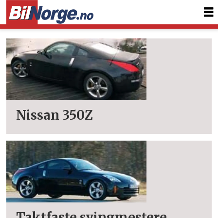
Tag:
350z
Nissan 350Z
Taktfaste svingmestere