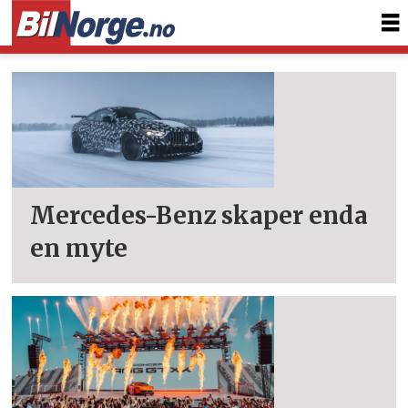
Tag:
amg
Mercedes-Benz skaper enda
en myte