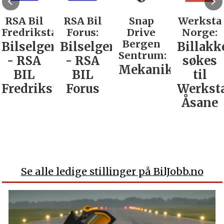
RSA Bil
RSA Bil
Snap
Werksta
Fredrikstad:
Forus:
Drive
Norge:
Bergen
Bilselger
Bilselger
Billakk
Sentrum:
- RSA
- RSA
søkes
Mekaniker
BIL
BIL
til
Fredrikstad
Forus
Werkst
Åsane
Se alle ledige stillinger på BilJobb.no