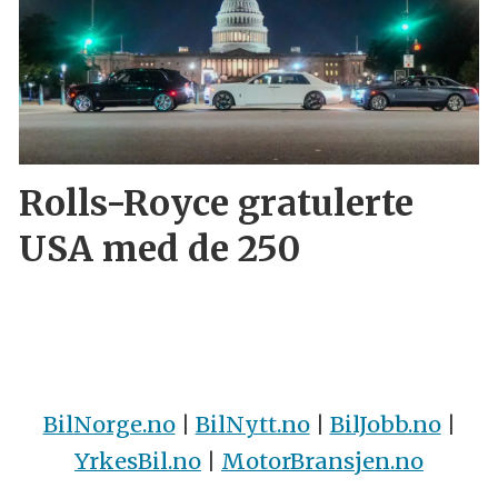
Rolls-Royce gratulerte
USA med de 250
BilNorge.no
|
BilNytt.no
|
BilJobb.no
|
YrkesBil.no
|
MotorBransjen.no