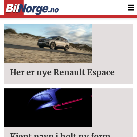
Tag:
espace
Her er nye Renault Espace
Kjent navn i helt ny form