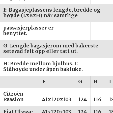
F: Bagasjeplassens lengde, bredde og
høyde (LxBxH) når samtlige
passasjerplasser er
benyttet.
G: Lengde bagasjerom med bakerste
seterad felt opp eller tatt ut.
H: Bredde mellom hjulhus. I:
Ståhøyde under åpen bakluke.
F
G
H
I
Citroën
Evasion
41x120x103
124
116
1
Fiat Ulysse
41x120x103
124
116
1