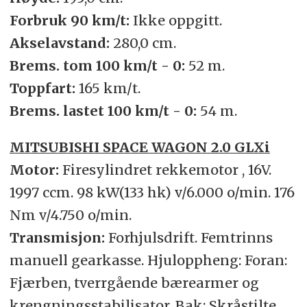
Forbruk 90 km/t:
Ikke oppgitt.
Akselavstand:
280,0 cm.
Brems. tom 100 km/t - 0:
52 m.
Toppfart:
165 km/t.
Brems. lastet 100 km/t - 0:
54 m.
MITSUBISHI SPACE WAGON 2.0 GLXi
Motor:
Firesylindret rekkemotor , 16V.
1997 ccm. 98 kW(133 hk) v/6.000 o/min. 176
Nm v/4.750 o/min.
Transmisjon:
Forhjulsdrift. Femtrinns
manuell gearkasse. Hjuloppheng: Foran:
Fjærben, tverrgående bærearmer og
krengningsstabilisator. Bak: Skråstilte