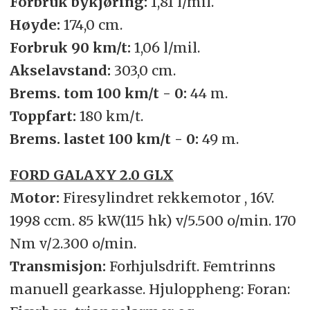
Forbruk bykjøring:
1,81 l/mil.
Høyde:
174,0 cm.
Forbruk 90 km/t:
1,06 l/mil.
Akselavstand:
303,0 cm.
Brems. tom 100 km/t - 0:
44 m.
Toppfart:
180 km/t.
Brems. lastet 100 km/t - 0:
49 m.
FORD GALAXY 2.0 GLX
Motor:
Firesylindret rekkemotor , 16V.
1998 ccm. 85 kW(115 hk) v/5.500 o/min. 170
Nm v/2.300 o/min.
Transmisjon:
Forhjulsdrift. Femtrinns
manuell gearkasse. Hjuloppheng: Foran: