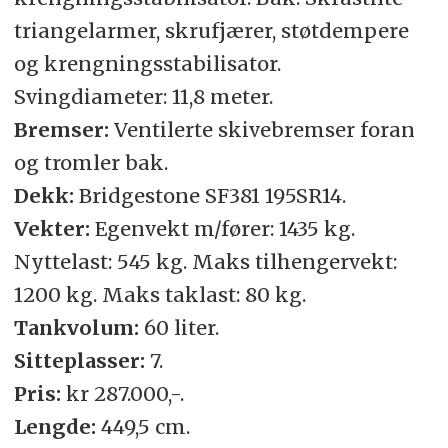
triangelarmer, skrufjærer, støtdempere
og krengningsstabilisator.
Svingdiameter: 11,8 meter.
Bremser:
Ventilerte skivebremser foran
og tromler bak.
Dekk:
Bridgestone SF381 195SR14.
Vekter:
Egenvekt m/fører: 1435 kg.
Nyttelast: 545 kg. Maks tilhengervekt:
1200 kg. Maks taklast: 80 kg.
Tankvolum:
60 liter.
Sitteplasser:
7.
Pris:
kr 287.000,-.
Lengde:
449,5 cm.