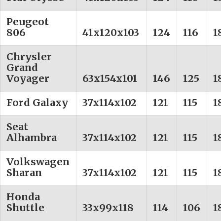
Peugeot
806
41x120x103
124
116
1
Chrysler
Grand
Voyager
63x154x101
146
125
1
Ford Galaxy
37x114x102
121
115
1
Seat
Alhambra
37x114x102
121
115
1
Volkswagen
Sharan
37x114x102
121
115
1
Honda
Shuttle
33x99x118
114
106
1