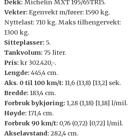
Dekk:
Michelin MXT 195/65TR15.
Vekter:
Egenvekt m/fører: 1590 kg.
Nyttelast: 710 kg. Maks tilhengervekt:
1300 kg.
Sitteplasser:
5.
Tankvolum:
75 liter.
Pris:
kr 302.420,-.
Lengde:
445,4 cm.
Aks. 0 til 100 km/t:
11,6 (13,8) [13,2] sek.
Bredde:
183,4 cm.
Forbruk bykjøring:
1,28 (1,18) [1,18] l/mil.
Høyde:
171,4 cm.
Forbruk 90 km/t:
0,76 (0,72) [0,72] l/mil.
Akselavstand:
282,4 cm.