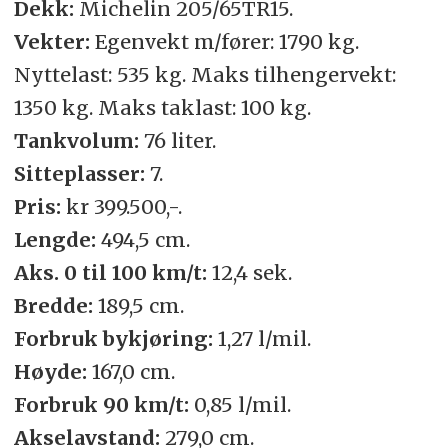
Dekk:
Michelin 205/65TR15.
Vekter:
Egenvekt m/fører: 1790 kg.
Nyttelast: 535 kg. Maks tilhengervekt:
1350 kg. Maks taklast: 100 kg.
Tankvolum:
76 liter.
Sitteplasser:
7.
Pris:
kr 399.500,-.
Lengde:
494,5 cm.
Aks. 0 til 100 km/t:
12,4 sek.
Bredde:
189,5 cm.
Forbruk bykjøring:
1,27 l/mil.
Høyde:
167,0 cm.
Forbruk 90 km/t:
0,85 l/mil.
Akselavstand:
279,0 cm.