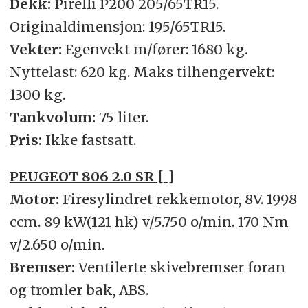
Dekk:
Pirelli P200 205/65TR15.
Originaldimensjon: 195/65TR15.
Vekter:
Egenvekt m/fører: 1680 kg.
Nyttelast: 620 kg. Maks tilhengervekt:
1300 kg.
Tankvolum:
75 liter.
Pris:
Ikke fastsatt.
PEUGEOT 806 2.0 SR [ ]
Motor:
Firesylindret rekkemotor, 8V. 1998
ccm. 89 kW(121 hk) v/5.750 o/min. 170 Nm
v/2.650 o/min.
Bremser:
Ventilerte skivebremser foran
og tromler bak, ABS.