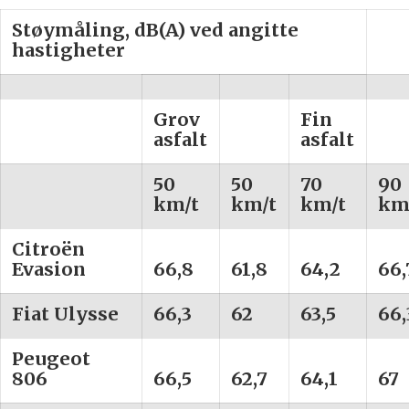
Støymåling, dB(A) ved angitte
hastigheter
Grov
Fin
asfalt
asfalt
50
50
70
90
km/t
km/t
km/t
km
Citroën
Evasion
66,8
61,8
64,2
66,
Fiat Ulysse
66,3
62
63,5
66,
Peugeot
806
66,5
62,7
64,1
67