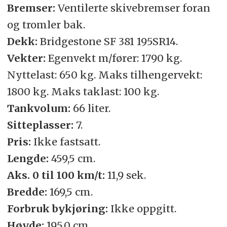
Bremser:
Ventilerte skivebremser foran
og tromler bak.
Dekk:
Bridgestone SF 381 195SR14.
Vekter:
Egenvekt m/fører: 1790 kg.
Nyttelast: 650 kg. Maks tilhengervekt:
1800 kg. Maks taklast: 100 kg.
Tankvolum:
66 liter.
Sitteplasser:
7.
Pris:
Ikke fastsatt.
Lengde:
459,5 cm.
Aks. 0 til 100 km/t:
11,9 sek.
Bredde:
169,5 cm.
Forbruk bykjøring:
Ikke oppgitt.
Høyde:
195,0 cm.