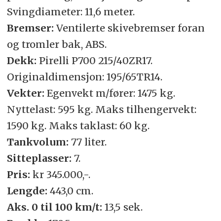
Svingdiameter: 11,6 meter.
Bremser:
Ventilerte skivebremser foran
og tromler bak, ABS.
Dekk:
Pirelli P700 215/40ZR17.
Originaldimensjon: 195/65TR14.
Vekter:
Egenvekt m/fører: 1475 kg.
Nyttelast: 595 kg. Maks tilhengervekt:
1590 kg. Maks taklast: 60 kg.
Tankvolum:
77 liter.
Sitteplasser:
7.
Pris:
kr 345.000,-.
Lengde:
443,0 cm.
Aks. 0 til 100 km/t:
13,5 sek.