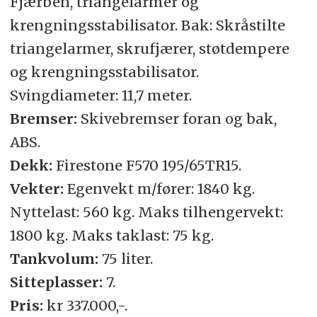
Fjærben, triangelarmer og
krengningsstabilisator. Bak: Skråstilte
triangelarmer, skrufjærer, støtdempere
og krengningsstabilisator.
Svingdiameter: 11,7 meter.
Bremser:
Skivebremser foran og bak,
ABS.
Dekk:
Firestone F570 195/65TR15.
Vekter:
Egenvekt m/fører: 1840 kg.
Nyttelast: 560 kg. Maks tilhengervekt:
1800 kg. Maks taklast: 75 kg.
Tankvolum:
75 liter.
Sitteplasser:
7.
Pris:
kr 337.000,-.