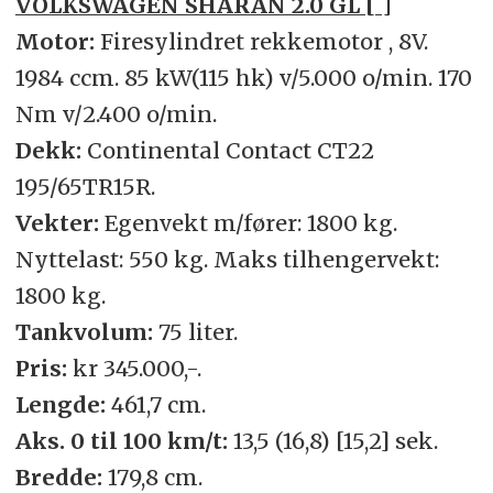
VOLKSWAGEN SHARAN 2.0 GL [ ]
Motor:
Firesylindret rekkemotor , 8V.
1984 ccm. 85 kW(115 hk) v/5.000 o/min. 170
Nm v/2.400 o/min.
Dekk:
Continental Contact CT22
195/65TR15R.
Vekter:
Egenvekt m/fører: 1800 kg.
Nyttelast: 550 kg. Maks tilhengervekt:
1800 kg.
Tankvolum:
75 liter.
Pris:
kr 345.000,-.
Lengde:
461,7 cm.
Aks. 0 til 100 km/t:
13,5 (16,8) [15,2] sek.
Bredde:
179,8 cm.