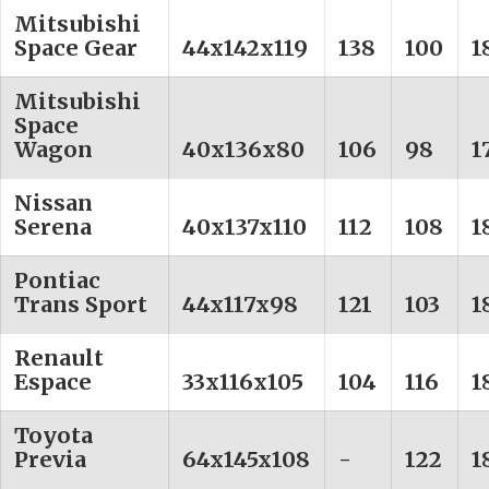
Mitsubishi
Space Gear
44x142x119
138
100
1
Mitsubishi
Space
Wagon
40x136x80
106
98
1
Nissan
Serena
40x137x110
112
108
1
Pontiac
Trans Sport
44x117x98
121
103
1
Renault
Espace
33x116x105
104
116
1
Toyota
Previa
64x145x108
-
122
1