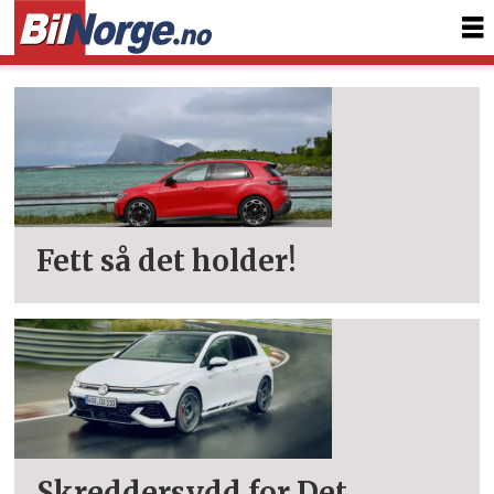
Tag:
gti
Fett så det holder!
Skreddersydd for Det