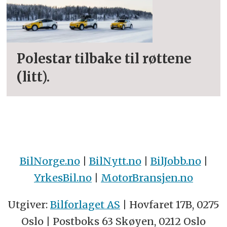
Polestar tilbake til røttene
(litt).
BilNorge.no
|
BilNytt.no
|
BilJobb.no
|
YrkesBil.no
|
MotorBransjen.no
Utgiver:
Bilforlaget AS
| Hovfaret 17B, 0275
Oslo | Postboks 63 Skøyen, 0212 Oslo