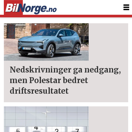
Tag:
michael
lohscheller
Nedskrivninger ga nedgang,
men Polestar bedret
driftsresultatet