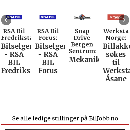
RSA Bil
RSA Bil
Snap
Werksta
Fredrikstad:
Forus:
Drive
Norge:
Bergen
Bilselger
Bilselger
Billakk
Sentrum:
- RSA
- RSA
søkes
Mekaniker
BIL
BIL
til
Fredrikstad
Forus
Werkst
Åsane
Se alle ledige stillinger på BilJobb.no