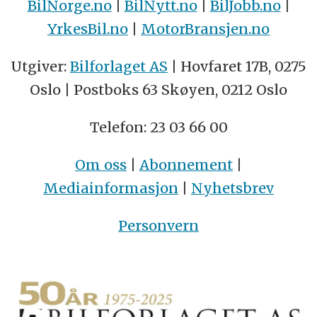
BilNorge.no
|
BilNytt.no
|
BilJobb.no
|
YrkesBil.no
|
MotorBransjen.no
Utgiver:
Bilforlaget AS
| Hovfaret 17B, 0275
Oslo | Postboks 63 Skøyen, 0212 Oslo
Telefon: 23 03 66 00
Om oss
|
Abonnement
|
Mediainformasjon
|
Nyhetsbrev
Personvern