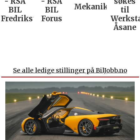
- RSA
- RSA
søkes
Mekaniker
BIL
BIL
til
Fredrikstad
Forus
Werkst
Åsane
Se alle ledige stillinger på BilJobb.no