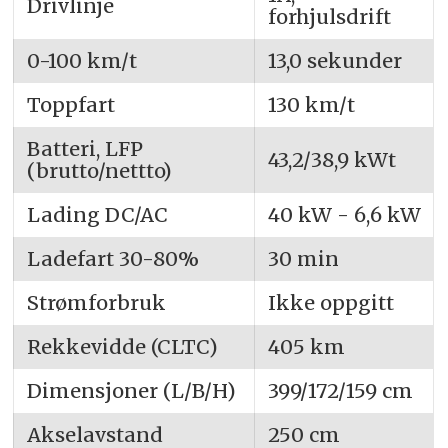
Drivlinje
forhjulsdrift
0-100 km/t
13,0 sekunder
Toppfart
130 km/t
Batteri, LFP
43,2/38,9 kWt
(brutto/nettto)
Lading DC/AC
40 kW - 6,6 kW
Ladefart 30-80%
30 min
Strømforbruk
Ikke oppgitt
Rekkevidde (CLTC)
405 km
Dimensjoner (L/B/H)
399/172/159 cm
Akselavstand
250 cm