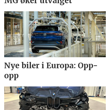
MG øker utvalget
Nye biler i Europa: Opp-
opp