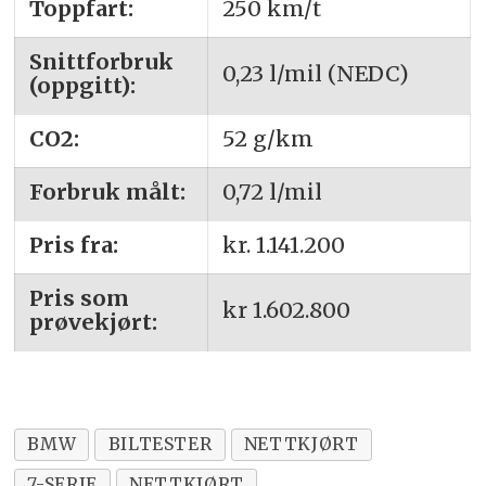
Toppfart:
250 km/t
Snittforbruk
0,23 l/mil (NEDC)
(oppgitt):
CO2:
52 g/km
Forbruk målt:
0,72 l/mil
Pris fra:
kr. 1.141.200
Pris som
kr 1.602.800
prøvekjørt:
BMW
BILTESTER
NETTKJØRT
7-SERIE
NETTKJØRT