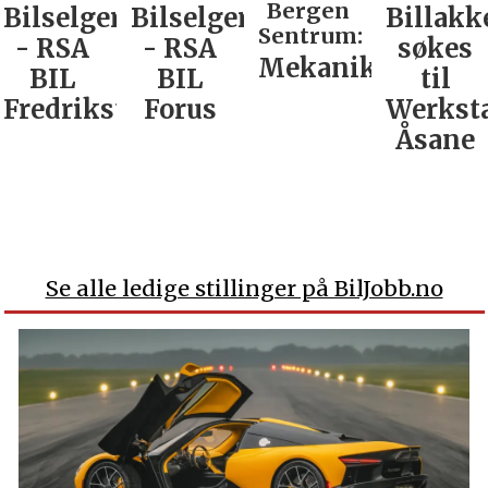
Bergen
Bilselger
Bilselger
Billakk
Sentrum:
- RSA
- RSA
søkes
Mekaniker
BIL
BIL
til
Fredrikstad
Forus
Werkst
Åsane
Se alle ledige stillinger på BilJobb.no