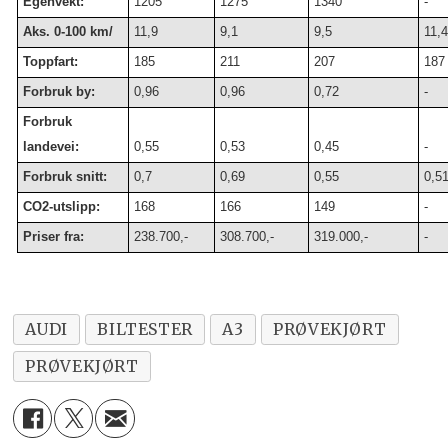
Egenvekt:
1205
1275
1340
-
Aks. 0-100 km/
11,9
9,1
9,5
11,4
Toppfart:
185
211
207
187
Forbruk by:
0,96
0,96
0,72
-
Forbruk
landevei:
0,55
0,53
0,45
-
Forbruk snitt:
0,7
0,69
0,55
0,5
CO2-utslipp:
168
166
149
-
Priser fra:
238.700,-
308.700,-
319.000,-
-
AUDI
BILTESTER
A3
PRØVEKJØRT
PRØVEKJØRT