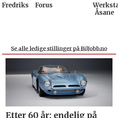
Fredrikstad
Forus
Werkst
Åsane
Se alle ledige stillinger på BilJobb.no
Etter 60 år: endelig på