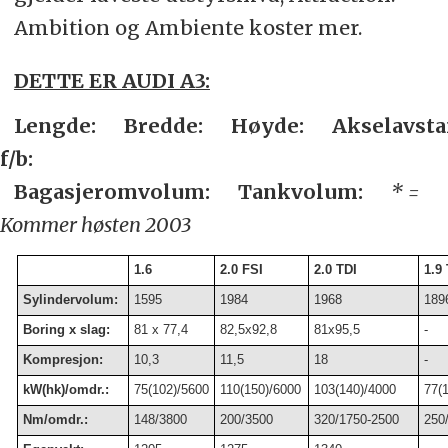
Ambition og Ambiente koster mer.
DETTE ER AUDI A3:
Lengde:
Bredde:
Høyde:
Akselavsta
f/b:
Bagasjeromvolum:
Tankvolum:
* =
Kommer høsten 2003
1.6
2.0 FSI
2.0 TDI
1.9 
Sylindervolum:
1595
1984
1968
189
Boring x slag:
81 x 77,4
82,5x92,8
81x95,5
-
Kompresjon:
10,3
11,5
18
-
kW(hk)/omdr.:
75(102)/5600
110(150)/6000
103(140)/4000
77(
Nm/omdr.:
148/3800
200/3500
320/1750-2500
250