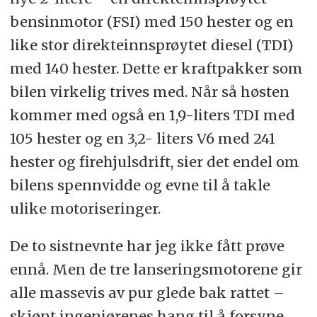
bensinmotor (FSI) med 150 hester og en
like stor direkteinnsprøytet diesel (TDI)
med 140 hester. Dette er kraftpakker som
bilen virkelig trives med. Når så høsten
kommer med også en 1,9-liters TDI med
105 hester og en 3,2- liters V6 med 241
hester og firehjulsdrift, sier det endel om
bilens spennvidde og evne til å takle
ulike motoriseringer.
De to sistnevnte har jeg ikke fått prøve
ennå. Men de tre lanseringsmotorene gir
alle massevis av pur glede bak rattet –
skjønt ingeniørenes hang til å forsyne