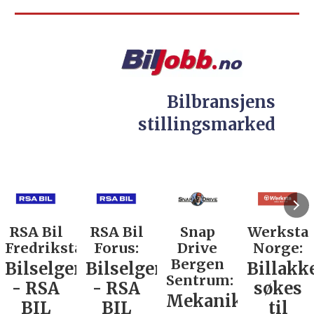
Bilbransjens
stillingsmarked
RSA Bil
RSA Bil
Snap
Werksta
Fredrikstad:
Forus:
Drive
Norge:
Bergen
Bilselger
Bilselger
Billakk
Sentrum:
- RSA
- RSA
søkes
Mekaniker
BIL
BIL
til