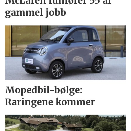
McLaren fullfører 55 år
gammel jobb
Mopedbil-bølge:
Raringene kommer