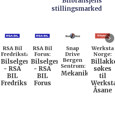
Bilbransjens
stillingsmarked
RSA Bil
RSA Bil
Snap
Werksta
Fredrikstad:
Forus:
Drive
Norge:
Bergen
Bilselger
Bilselger
Billakk
Sentrum:
- RSA
- RSA
søkes
Mekaniker
BIL
BIL
til
Fredrikstad
Forus
Werkst
Åsane