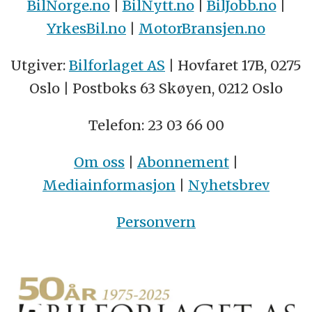
BilNorge.no
|
BilNytt.no
|
BilJobb.no
|
YrkesBil.no
|
MotorBransjen.no
Utgiver:
Bilforlaget AS
| Hovfaret 17B, 0275
Oslo | Postboks 63 Skøyen, 0212 Oslo
Telefon: 23 03 66 00
Om oss
|
Abonnement
|
Mediainformasjon
|
Nyhetsbrev
Personvern