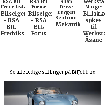
RSA Bil
RSA Bil
Snap
Werksta
Fredrikstad:
Forus:
Drive
Norge:
Bergen
Bilselger
Bilselger
Billakk
Sentrum:
- RSA
- RSA
søkes
Mekaniker
BIL
BIL
til
Fredrikstad
Forus
Werkst
Åsane
Se alle ledige stillinger på BilJobb.no