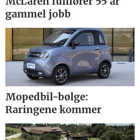
McLaren fullfører 55 år
gammel jobb
Mopedbil-bølge:
Raringene kommer