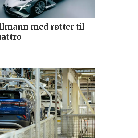
llmann med røtter til
attro