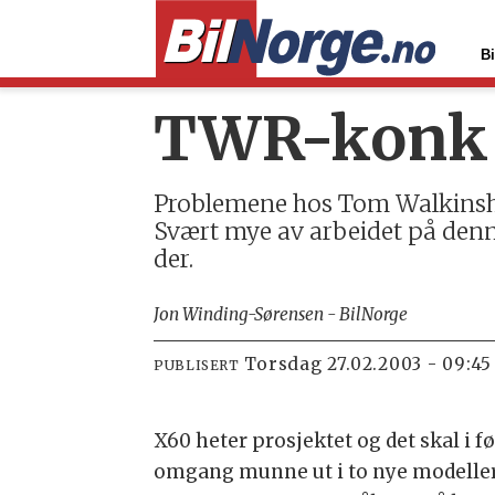
Bi
TWR-konk 
Problemene hos Tom Walkinsha
Svært mye av arbeidet på denn
der.
Jon Winding-Sørensen - BilNorge
torsdag 27.02.2003 - 09:45
PUBLISERT
X60 heter prosjektet og det skal i f
omgang munne ut i to nye modeller