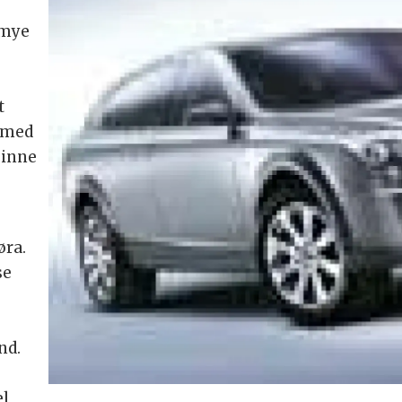
 mye
t
 med
 inne
øra.
se
nd.
el