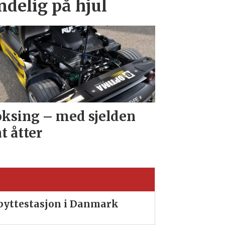
endelig på hjul
ksing – med sjelden
at åtter
ibyttestasjon i Danmark