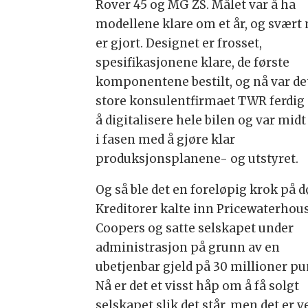
Rover 45 og MG ZS. Målet var å ha
modellene klare om et år, og svært
er gjort. Designet er frosset,
spesifikasjonene klare, de første
komponentene bestilt, og nå var de
store konsulentfirmaet TWR ferdig
å digitalisere hele bilen og var midt
i fasen med å gjøre klar
produksjonsplanene- og utstyret.
Og så ble det en foreløpig krok på d
Kreditorer kalte inn Pricewaterhou
Coopers og satte selskapet under
administrasjon på grunn av en
ubetjenbar gjeld på 30 millioner pu
Nå er det et visst håp om å få solgt
selskapet slik det står, men det er v