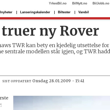
YrkesBil.no
BilNytt.no
BilJobb.no
lnyheter
Lanseringskalender
Biltester
Varebil
truer ny Rover
ws TWR kan bety en kjedelig utsettelse for
e sentrale modellen står igjen, og TWR hadd
onsdag 28.01.2009 - 15:41
SIST OPPDATERT
ørste
: