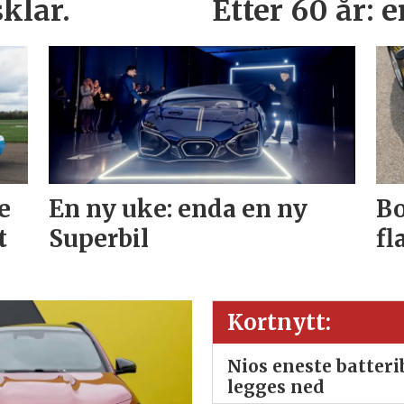
klar.
Etter 60 år: 
e
En ny uke: enda en ny
Bo
t
Superbil
fl
Kortnytt:
Nios eneste batter
legges ned