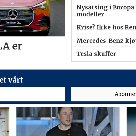
Nysatsing i Europa 
modeller
Krise? Ikke hos Re
Mercedes-Benz kjøp
LA er
Tesla skuffer
t vårt