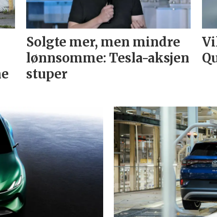
Solgte mer, men mindre
Vi
lønnsomme: Tesla-aksjen
Qu
ne
stuper