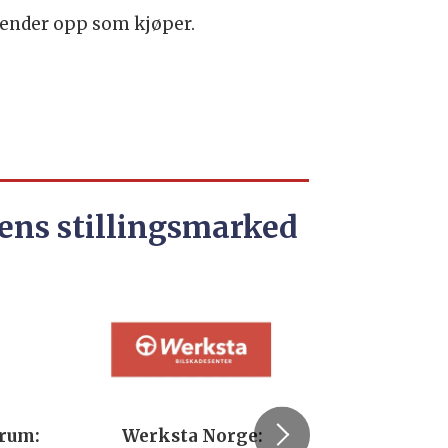
ender opp som kjøper.
ens stillingsmarked
trum:
Werksta Norge:
Rodi