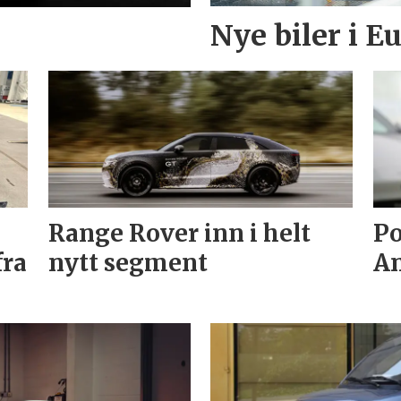
Nye biler i 
Range Rover inn i helt
Po
fra
nytt segment
An