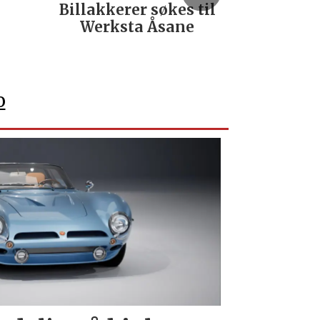
Billakkerer søkes til
Servi
Werksta Åsane
verks
No
o