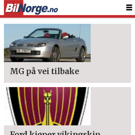
Tag:
rover
MG på vei tilbake
Ford kjøper vikingskip