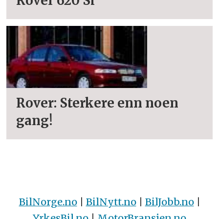
Rover 620 Si
Rover: Sterkere enn noen
gang!
BilNorge.no
|
BilNytt.no
|
BilJobb.no
|
YrkesBil.no
|
MotorBransjen.no