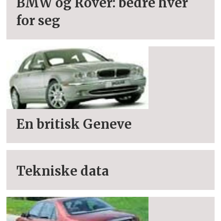
BMW og Rover: bedre hver
for seg
En britisk Geneve
Tekniske data