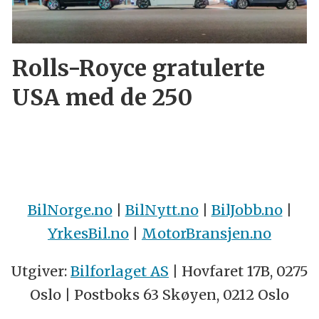
Rolls-Royce gratulerte
USA med de 250
BilNorge.no
|
BilNytt.no
|
BilJobb.no
|
YrkesBil.no
|
MotorBransjen.no
Utgiver:
Bilforlaget AS
| Hovfaret 17B, 0275
Oslo | Postboks 63 Skøyen, 0212 Oslo