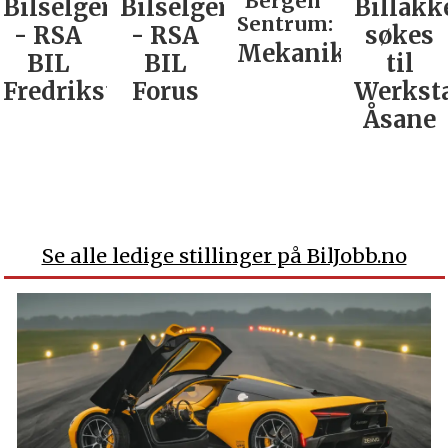
Bergen
Bilselger
Bilselger
Billakk
Sentrum:
- RSA
- RSA
søkes
Mekaniker
BIL
BIL
til
Fredrikstad
Forus
Werkst
Åsane
Se alle ledige stillinger på BilJobb.no