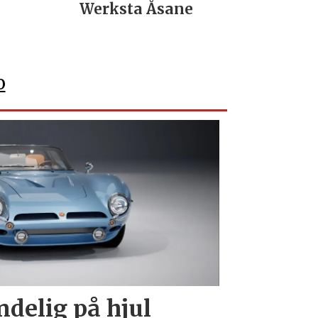
Werksta Åsane
verkstedu
Nordla
o
endelig på hjul