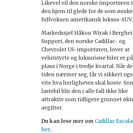
Likevel vil den norske importøren 
den hjem til glede for de som ønske
fullvoksen amerikansk luksus-SUV.
Markedssjef Håkon Wirak i Berghe
Support, den norske Cadillac- og
Chevrolet US-importøren, lover at
velutstyrte og luksuriøse biler er p
plass i Norge i tredje kvartal. Når d
tiden nærmer seg, får vi sikkert og
vite hva herligheten skal koste. So
lastebil blir den i alle fall ikke like
attraktiv som tidligere grunnet økt
avgifter.
Du kan lese mer om
Cadillac Escal
her
.