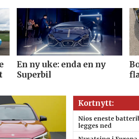
e
En ny uke: enda en ny
Bo
t
Superbil
fl
Kortnytt:
Nios eneste batter
legges ned
Nysatsing i Europa 