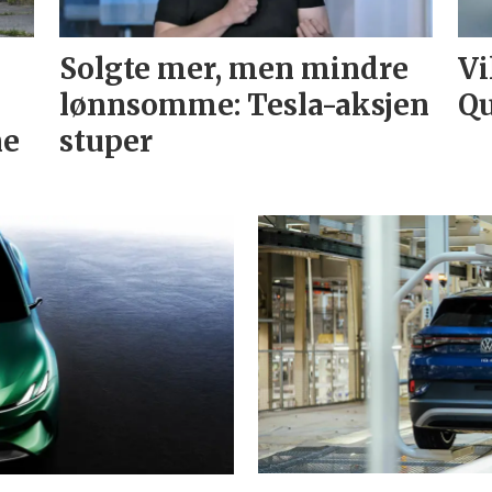
Solgte mer, men mindre
Vi
lønnsomme: Tesla-aksjen
Qu
ne
stuper