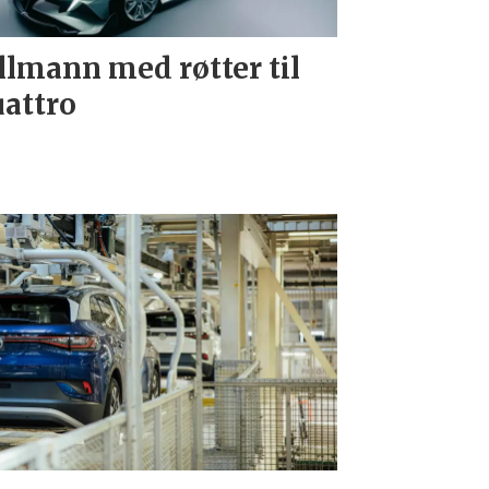
llmann med røtter til
attro