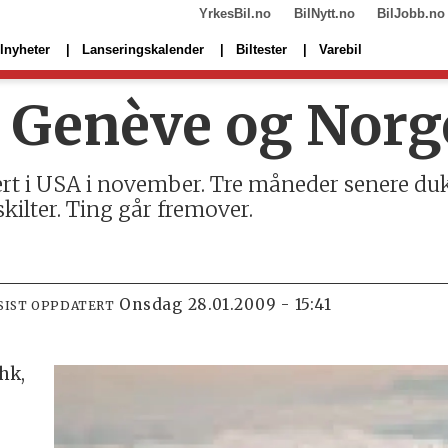
YrkesBil.no
BilNytt.no
BilJobb.no
lnyheter
Lanseringskalender
Biltester
Varebil
l Genève og Norg
ert i USA i november. Tre måneder senere duk
kilter. Ting går fremover.
onsdag 28.01.2009 - 15:41
SIST OPPDATERT
hk,