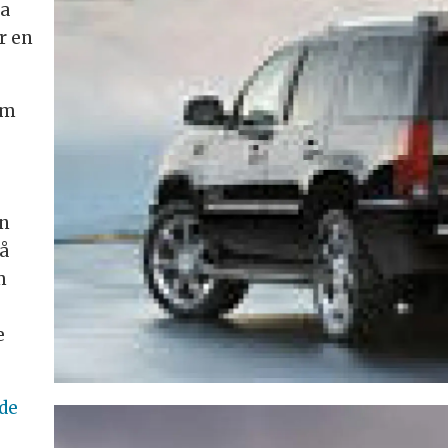
ta
r en
im
å
en
så
m
e
ade