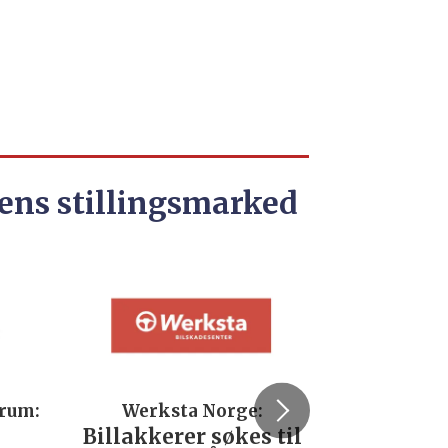
ens stillingsmarked
Werksta Norge:
Rodin & Co
Billakkerer søkes til
Servicetek