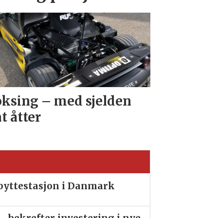
ksing – med sjelden
at åtter
ibyttestasjon i Danmark
- bekrefter investering i nye