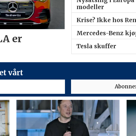
modeller
Krise? Ikke hos Re
Mercedes-Benz kjøp
LA er
Tesla skuffer
t vårt