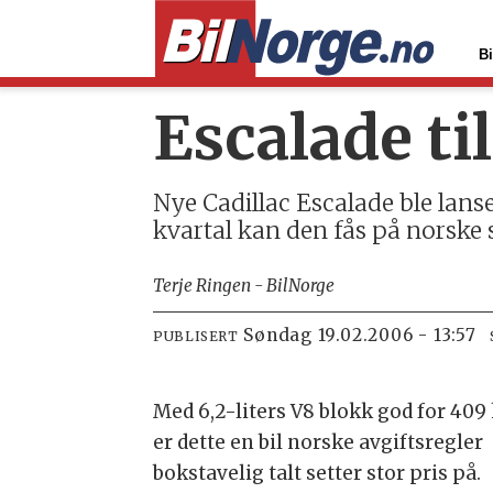
Bi
Escalade ti
Nye Cadillac Escalade ble lans
kvartal kan den fås på norske s
Terje Ringen - BilNorge
søndag 19.02.2006 - 13:57
PUBLISERT
Med 6,2-liters V8 blokk god for 409 
er dette en bil norske avgiftsregler
bokstavelig talt setter stor pris på.