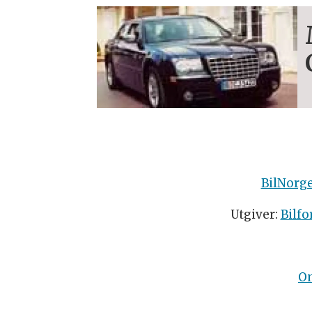
BilNorg
Utgiver:
Bilfo
O