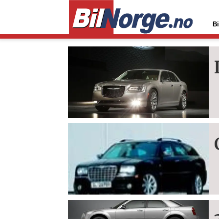
Bi
Tag:
300c