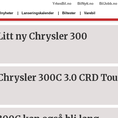
YrkesBil.no
BilNytt.no
BilJobb.no
lnyheter
Lanseringskalender
Biltester
Varebil
Litt ny Chrysler 300
Chrysler 300C 3.0 CRD Tou