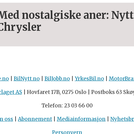
Med nostalgiske aner: Nytt
Chrysler
e.no
|
BilNytt.no
|
BilJobb.no
|
YrkesBil.no
|
MotorBra
rlaget AS
| Hovfaret 17B, 0275 Oslo | Postboks 63 Skø
Telefon: 23 03 66 00
m oss
|
Abonnement
|
Mediainformasjon
|
Nyhetsb
Personvern