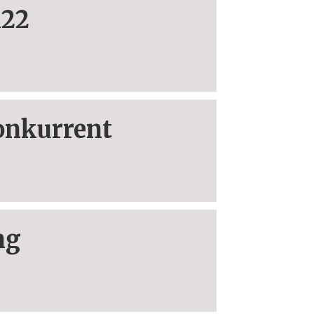
122
onkurrent
ng