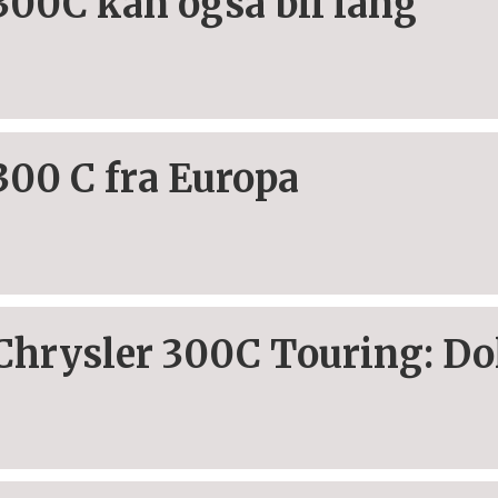
300C kan også bli lang
300 C fra Europa
Chrysler 300C Touring: Dol