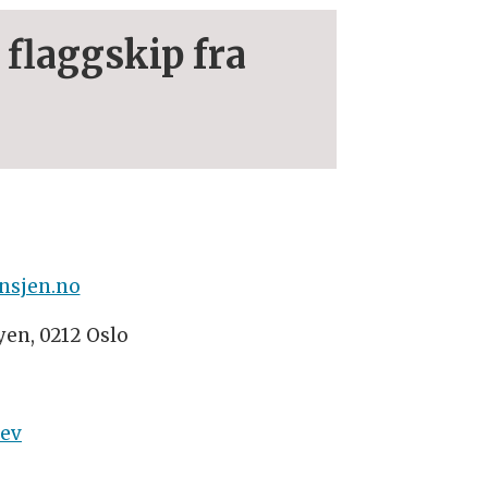
 flaggskip fra
nsjen.no
yen, 0212 Oslo
rev