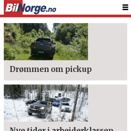
Tag:
isuzu
Drømmen om pickup
Nye tider i arbeiderklassen