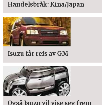
Handelsbråk: Kina/Japan
Isuzu får refs av GM
Også Isuzu vil vise seg frem