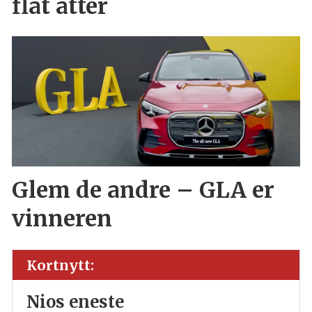
flat åtter
Glem de andre – GLA er
vinneren
Kortnytt:
Nios eneste