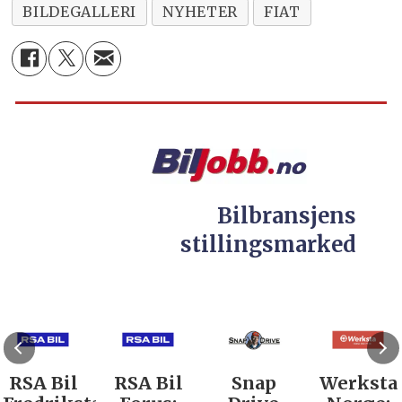
BILDEGALLERI
NYHETER
FIAT
Bilbransjens
stillingsmarked
RSA Bil
RSA Bil
Snap
Werksta