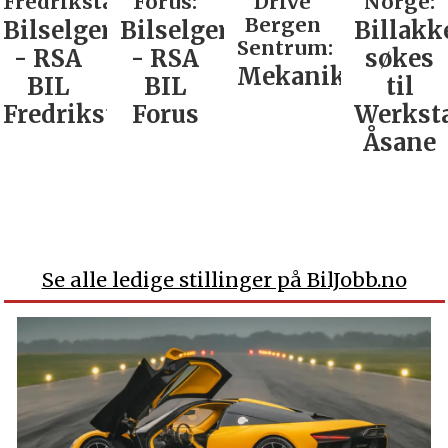
Fredrikstad:
Forus:
Drive
Norge:
Bergen
Bilselger
Bilselger
Billakk
Sentrum:
- RSA
- RSA
søkes
Mekaniker
BIL
BIL
til
Fredrikstad
Forus
Werkst
Åsane
Se alle ledige stillinger på BilJobb.no