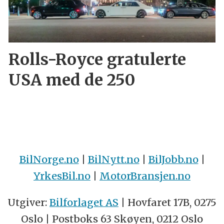
Rolls-Royce gratulerte
USA med de 250
BilNorge.no
|
BilNytt.no
|
BilJobb.no
|
YrkesBil.no
|
MotorBransjen.no
Utgiver:
Bilforlaget AS
| Hovfaret 17B, 0275
Oslo | Postboks 63 Skøyen, 0212 Oslo