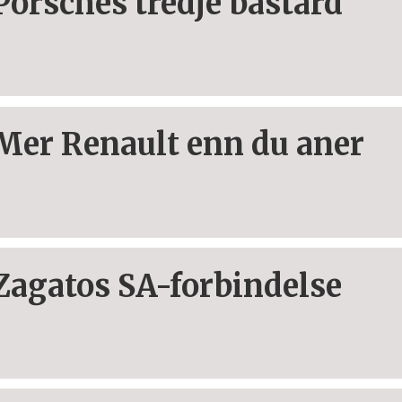
Porsches tredje bastard
Mer Renault enn du aner
Zagatos SA-forbindelse