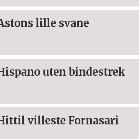
Astons lille svane
Hispano uten bindestrek
Hittil villeste Fornasari