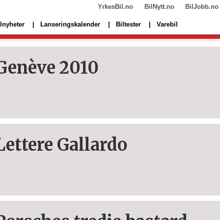
YrkesBil.no
BilNytt.no
BilJobb.no
lnyheter
Lanseringskalender
Biltester
Varebil
Genève 2010
Lettere Gallardo