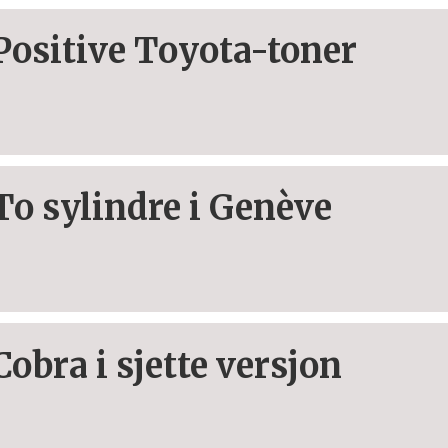
Positive Toyota-toner
To sylindre i Genève
Cobra i sjette versjon