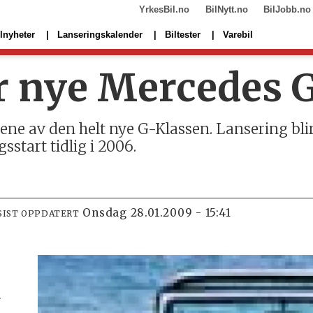
YrkesBil.no
BilNytt.no
BilJobb.no
lnyheter
Lanseringskalender
Biltester
Varebil
 nye Mercedes 
ene av den helt nye G-Klassen. Lansering blir 
start tidlig i 2006.
onsdag 28.01.2009 - 15:41
SIST OPPDATERT
r