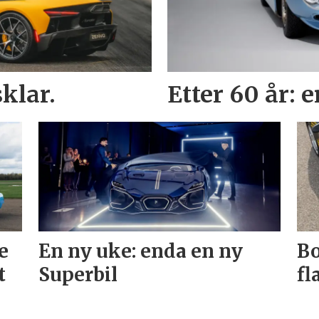
klar.
Etter 60 år: 
e
En ny uke: enda en ny
Bo
t
Superbil
fl