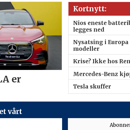
Kortnytt:
Nios eneste batter
legges ned
Nysatsing i Europa 
modeller
Krise? Ikke hos Re
Mercedes-Benz kjøp
LA er
Tesla skuffer
t vårt