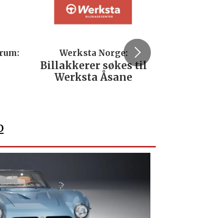
trum:
Werksta Norge:
Rodi
Billakkerer søkes til
Servi
Werksta Åsane
verks
No
o