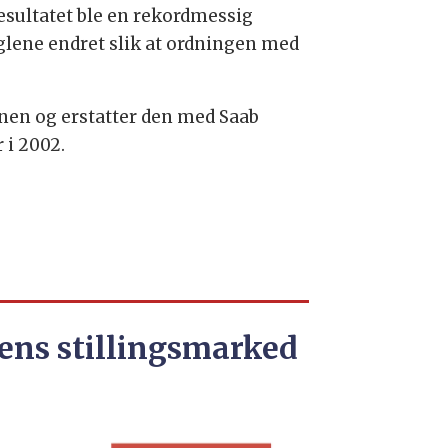
esultatet ble en rekordmessig
eglene endret slik at ordningen med
onen og erstatter den med Saab
r i 2002.
ens stillingsmarked