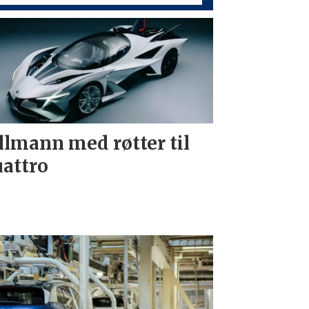
llmann med røtter til
attro