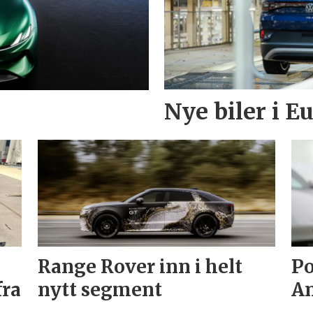
Nye biler i 
Range Rover inn i helt
Po
fra
nytt segment
An