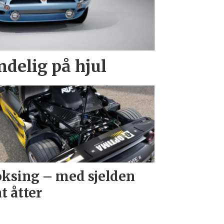
endelig på hjul
ksing – med sjelden
at åtter