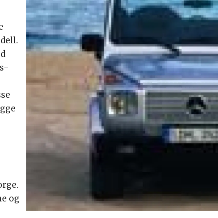
e
dell.
ed
ns-
sse
egge
rge.
ne og