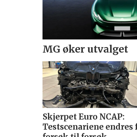
MG øker utvalget
Skjerpet Euro NCAP:
Testscenariene endres 
forsøk til forsøk