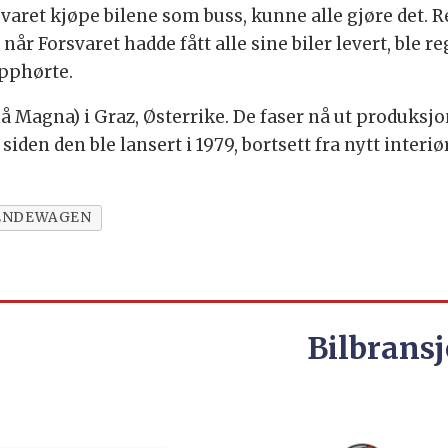
aret kjøpe bilene som buss, kunne alle gjøre det. R
år Forsvaret hadde fått alle sine biler levert, ble r
pphørte.
 Magna) i Graz, Østerrike. De faser nå ut produksj
siden den ble lansert i 1979, bortsett fra nytt interiø
ENDEWAGEN
Bilbransj