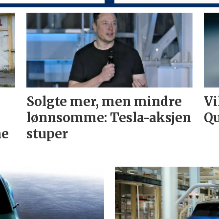
Solgte mer, men mindre
Vi
lønnsomme: Tesla-aksjen
Qu
ne
stuper