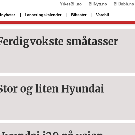
YrkesBil.no
BilNytt.no
BilJobb.no
lnyheter
Lanseringskalender
Biltester
Varebil
Ferdigvokste småtasser
Stor og liten Hyundai