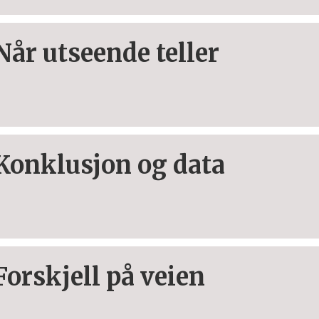
Når utseende teller
Konklusjon og data
Forskjell på veien